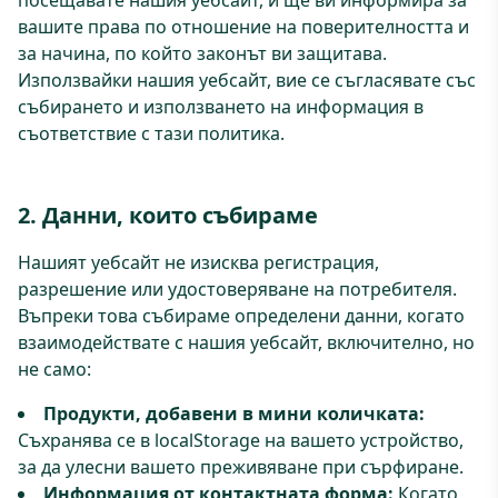
посещавате нашия уебсайт, и ще ви информира за
вашите права по отношение на поверителността и
за начина, по който законът ви защитава.
Използвайки нашия уебсайт, вие се съгласявате със
събирането и използването на информация в
съответствие с тази политика.
2. Данни, които събираме
Нашият уебсайт не изисква регистрация,
разрешение или удостоверяване на потребителя.
Въпреки това събираме определени данни, когато
взаимодействате с нашия уебсайт, включително, но
не само:
Продукти, добавени в мини количката:
Съхранява се в localStorage на вашето устройство,
за да улесни вашето преживяване при сърфиране.
Информация от контактната форма:
Когато